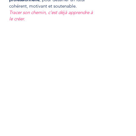
cohérent, motivant et soutenable.
Tracer son chemin, c’est déjà apprendre à
le créer.
Du Collège au Lycée :
encourager, découvrir,
rassurer
Aider les jeunes à mieux se connaître,
révéler leurs talents et explorer leurs
envies.
Encourager la construction d’une image
de soi positive, mettre en perspective
leurs aspirations et ouvrir le champ des
possibles.