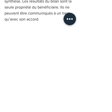
synthèse. Les résultats du bilan sont la 
seule propriété du bénéficiaire. Ils ne 
peuvent être communiqués à un tiers 
qu’avec son accord.
Où faire un bilan de 
compétences ?
Le bilan de compétences est 
obligatoirement réalisé par un 
prestataire extérieur à l’entreprise, qui 
ne peut organiser en interne le bilan 
pour ses salariés.
Les prestataires financés sur fonds 
publics ou fonds mutualisés sont 
certifiés sur la base de critères définis 
par décret en conseil d’État.
Avec-Avenir : cabinet spécialisé en 
bilan de compétences à Strasbourg